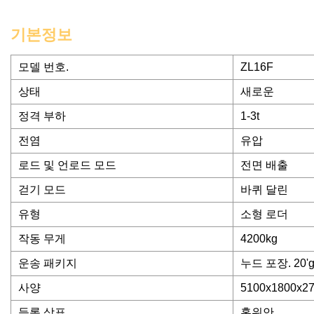
기본정보
모델 번호.
ZL16F
상태
새로운
정격 부하
1-3t
전염
유압
로드 및 언로드 모드
전면 배출
걷기 모드
바퀴 달린
유형
소형 로더
작동 무게
4200kg
운송 패키지
누드 포장. 20'g
사양
5100x1800x2
등록 상표
홍위안