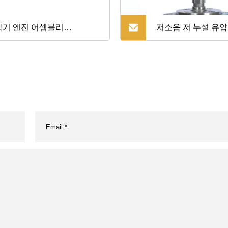
삭기 엔진 어셈블리
저소음 저 누설 유압
1xksc
이브 제로 터 사이
풀 밸브 휠 Orbitro
터 Bm3