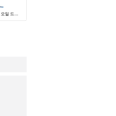
 오일 드라
클로이드 스
l 축류 분배 모