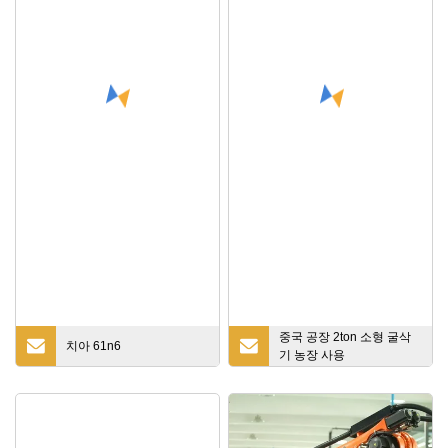
킷 실린더
중국 공장 2ton 소형 굴삭
치아 61n6
기 농장 사용