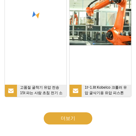
고품질 굴착기 유압 전송
1t~1.8t Kobelco 크롤러 유
15t 파는 사람 초침 전기 소
압 굴삭기용 유압 피스톤
형 굴착기
모터
더보기