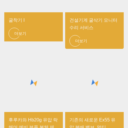
굴착기 I
건설기계 굴삭기 모니터
수리 서비스
더보기
더보기
후루카와 Hb20g 유압 락
기존의 새로운 Ex55 유
해머 예비 부품 본체 제
압 분배 밸브, 멀티