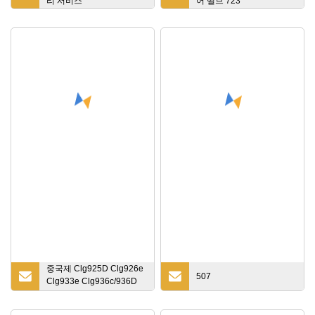
리 서비스
어 밸브 723
중국제 Clg925D Clg926e
507
Clg933e Clg936c/936D
Clg945e 유압 부품, 굴착
기 유압 실린더용 붐 암 버