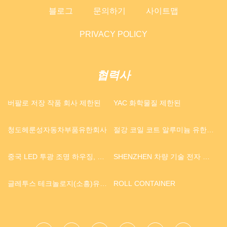
블로그
문의하기
사이트맵
PRIVACY POLICY
협력사
버팔로 저장 작품 회사 제한된
YAC 화학물질 제한된
청도헤룬성자동차부품유한회사
절강 코일 코트 알루미늄 유한
회사
중국 LED 투광 조명 하우징, 직
SHENZHEN 차량 기술 전자 장
사각형 LED 투광 조명 하우징,
치 CO ., LTD .
사각형 LED 투광 조명 하우징,
글레투스 테크놀로지(소흥)유한
ROLL CONTAINER
스포트라이트 하우징 공급업체
회사
및 제조업체 - LEELO
LIGHITING