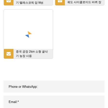
궤도 사이클로이드 바퀴 장
기 텔레스코픽 암 Wyj
치 모터 Bm3 250cc를 분해
합니다
중국 공장 2ton 소형 굴삭
기 농장 사용