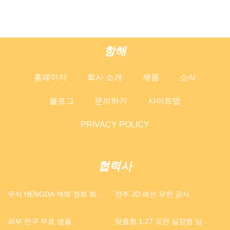
항해
홈페이지
회사 소개
제품
소식
블로그
문의하기
사이트맵
PRIVACY POLICY
협력사
무석 HENGDA 액체 정화 화학
천주 JD 패션 유한 공사
공장
외부 전구 무료 샘플
맞춤형 1.27 표면 실장형 딥 스